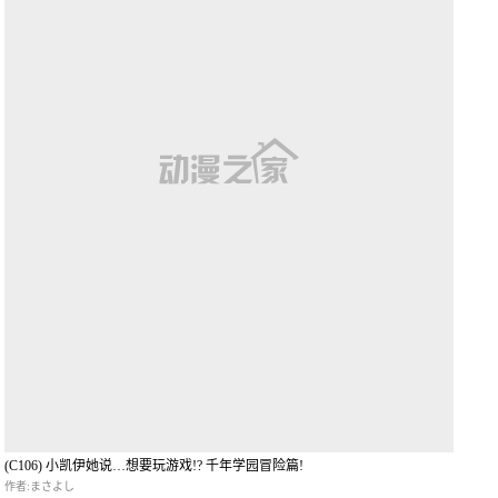
(C106) 小凯伊她说…想要玩游戏!? 千年学园冒险篇!
作者:まさよし