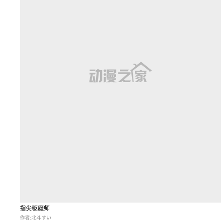
指尖驱魔师
作者:北斗すい