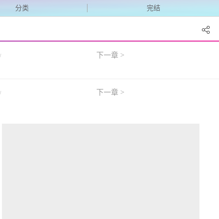
分类
完结
下一章 >
/
下一章 >
/