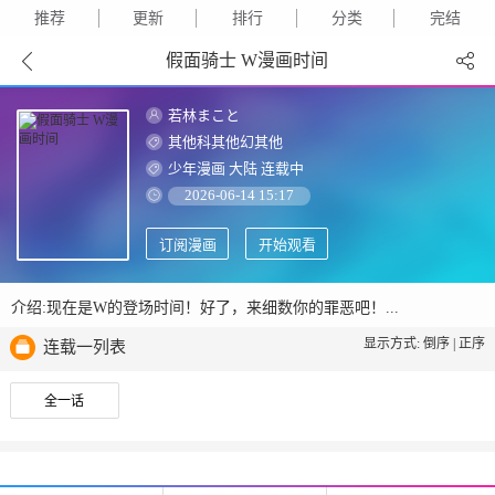
推荐
更新
排行
分类
完结
假面骑士 W漫画时间
若林まこと
其他科其他幻其他
少年漫画
大陆
连载中
2026-06-14 15:17
订阅漫画
开始观看
介绍:现在是W的登场时间！好了，来细数你的罪恶吧！...
显示方式:
倒序
|
正序
连载一列表
全一话