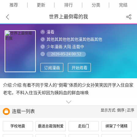
推荐
更新
排行
分类
完结
世界上最倒霉的我
漫看
其他其其他他其他漫其他画其他
少年漫画
大陆
连载中
2026-05-24 00:52
订阅漫画
开始观看
介绍:介绍:有着不同于常人的“倒霉”体质的少女孙笑笑因开学入住自家
老宅，不料入住当天却因为姨妈血的鲜血味唤
显示方式:
倒序
|
正序
连载一列表
学校地震
霸道总裁强制爱
走后门
绑架了个猪精