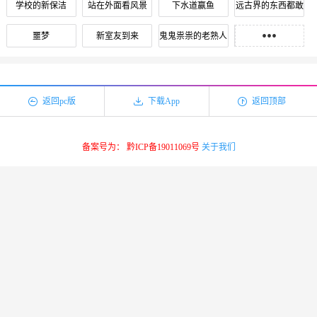
学校的新保洁
站在外面看风景
下水道赢鱼
远古界的东西都敢
吃？
•••
噩梦
新室友到来
鬼鬼祟祟的老熟人
火蛭
神秘地下室
强力杀虫剂
班主任会吐丝？！
不速之客到访
僵尸麻辣烫
这个僵尸很一般
闪闪发光僵尸牙
僵尸的吻
返回pc版
下载App
返回顶部
血崩的代价
倒霉的开端
备案号为： 黔ICP备19011069号
关于我们