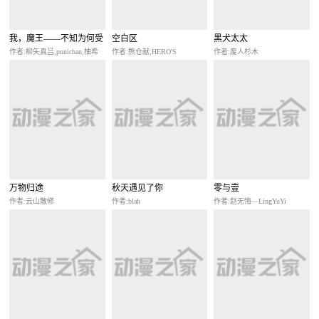
我，魔王——不知为何受
空白区
黑犬太太
到了勇者的溺爱
作者:柳矢真吕,punichan,柚希
作者:熊仓献,HERO'S
作者:废人杉木
木广,主妇与生活社
万物归途
秋天遇见了你
零与壹
作者:云山散修
作者:blah
作者:赵无悔—LingYuYi