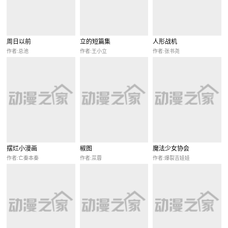
周日以前
立的短篇集
人形战机
作者:总池
作者:王小立
作者:张书尧
摆烂小漫画
椒图
魔法少女协会
作者:亡秦本秦
作者:苁蓉
作者:爆裂吉娃娃