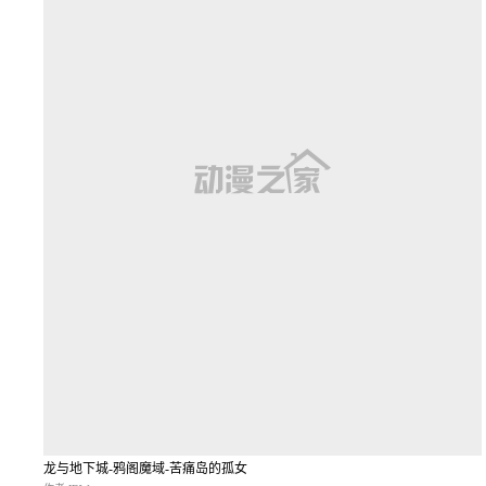
龙与地下城-鸦阁魔域-苦痛岛的孤女