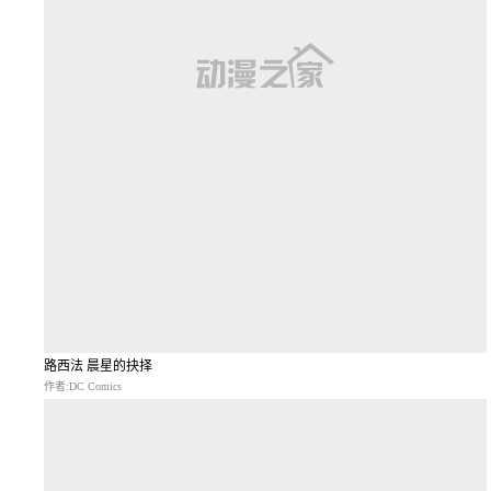
路西法 晨星的抉择
作者:DC Comics