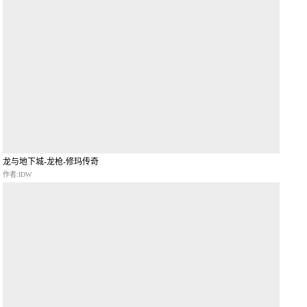
龙与地下城-龙枪-修玛传奇
作者:IDW