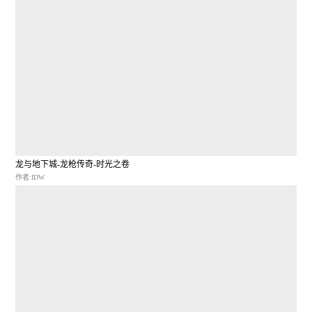
龙与地下城-龙枪传奇-时光之卷
作者:IDW