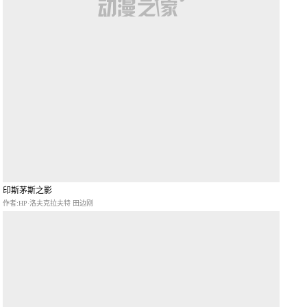
印斯茅斯之影
作者:HP·洛夫克拉夫特 田边刚