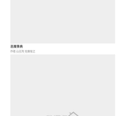
恶魔事典
作者:山北笃 佐藤俊之