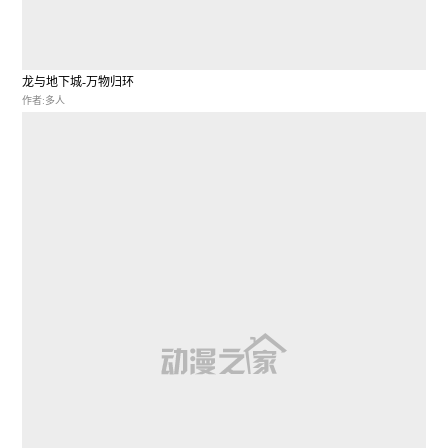
龙与地下城-万物归环
作者:多人