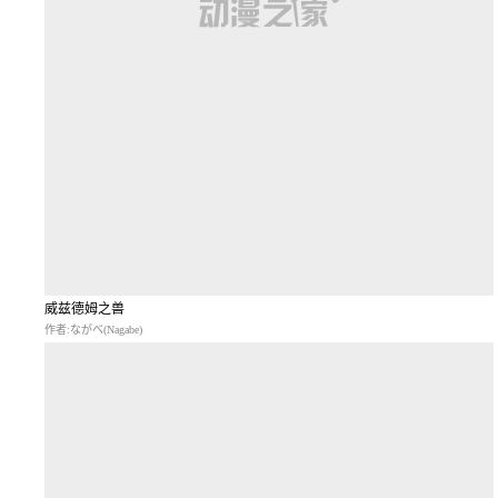
威兹德姆之兽
作者:ながべ(Nagabe)