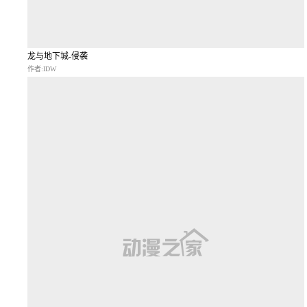
龙与地下城-侵袭
作者:IDW