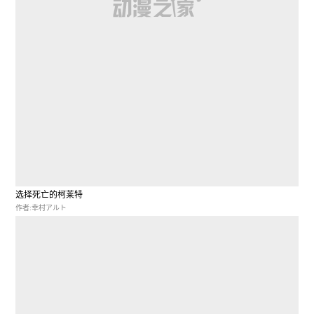
选择死亡的柯莱特
作者:幸村アルト