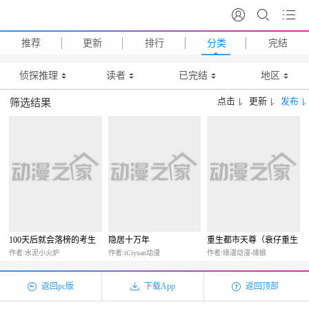
推荐
更新
排行
分类
完结
侦探推理
读者
已完结
地区
点击
更新
发布
筛选结果
100天后就会落榜的考生
隐居十万年
重生都市天尊（衰仔重生
修仙记）
作者:水泥小火炉
作者:iCiyuan动漫
作者:缘漫动漫-缘娘
返回pc版
下载App
返回顶部