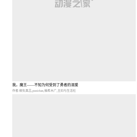
我，魔王——不知为何受到了勇者的溺爱
作者:柳矢真吕,punichan,柚希木广,主妇与生活社