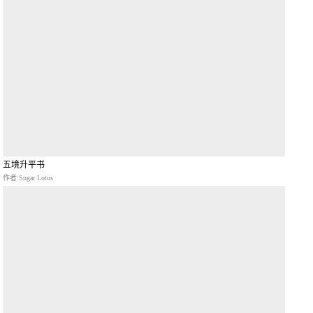
五境升平书
作者:Sugar Lotus