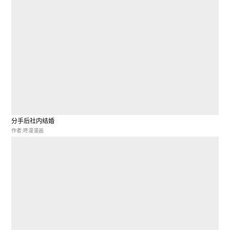
分手后社内结婚
作者:咚漫漫画