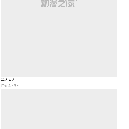
黑犬太太
作者:废人杉木