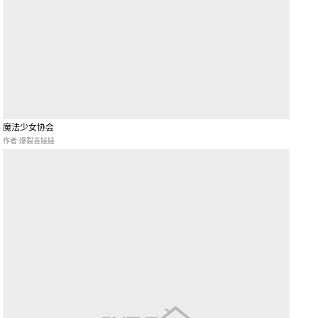
魔法少女协会
作者:爆裂吉娃娃