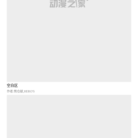
空白区
作者:熊仓献,HERO'S