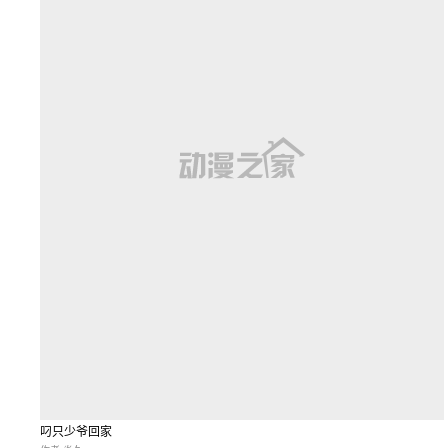
叼只少爷回家