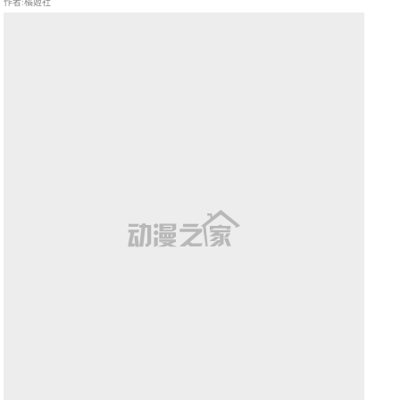
作者:橘姬社