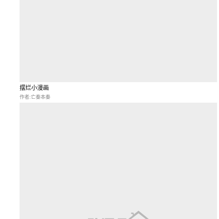
摆烂小漫画
作者:亡秦本秦