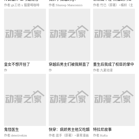
漫画
作者:gk工坊 x 猫要喝咖啡
作者:Shuroop Marucomics
作者:竹已（原著）+橘枳（主
笔）+郭晓（编剧）
皇女不想开挂了
穿越后男主们被我掰直了
重生后我成了权臣的掌中
娇
作
作
作者:九夏动漫
者:Lemon+,Dulhana,+Roseoha
者:Ggul,mang+Juyeon,Woo+Yeorae,Lee
鬼怪医生
快穿：病娇男主他又吃醋
特拉尼故事
了
作者:detectivekim
作者:蓝手（原著）+暴青漫画
作者:KuKu