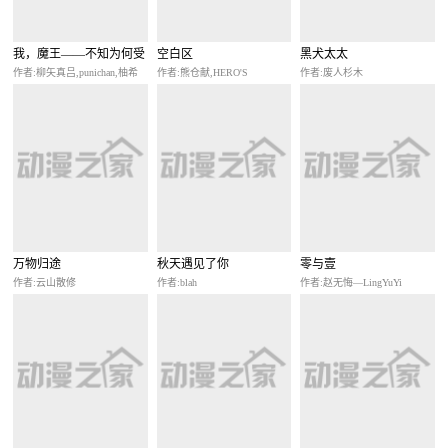
我，魔王——不知为何受
空白区
黑犬太太
到了勇者的溺爱
作者:柳矢真吕,punichan,柚希
作者:熊仓献,HERO'S
作者:废人杉木
木广,主妇与生活社
万物归途
秋天遇见了你
零与壹
作者:云山散修
作者:blah
作者:赵无悔—LingYuYi